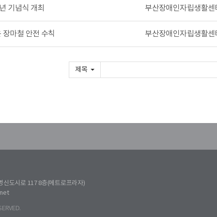
년 기념식 개최
부산장애인자립생활센
 장마철 안전 수칙
부산장애인자립생활센
제목
신도시로 117 8층(메트로프라자)
net
SERVED.