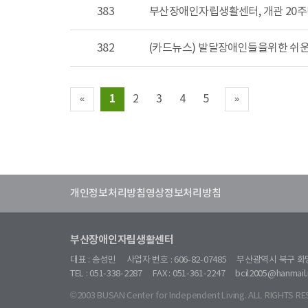
383
부산장애인자립생활센터, 개관 20주
382
(카드뉴스) 발달장애인들을위한 쉬운
1
2
3
4
5
«
»
개인정보처리방침
영상정보처리방침
부산장애인자립생활센터
대표 : 송성민
사업자 번호 : 606-82-07485
부산광역시 북구 화명
TEL : 051-338-2287
FAX : 051-361-2247
bcil2005@hanmail.
©2003 BUSAN Center for Independent Living. ALL RIGHTS RE